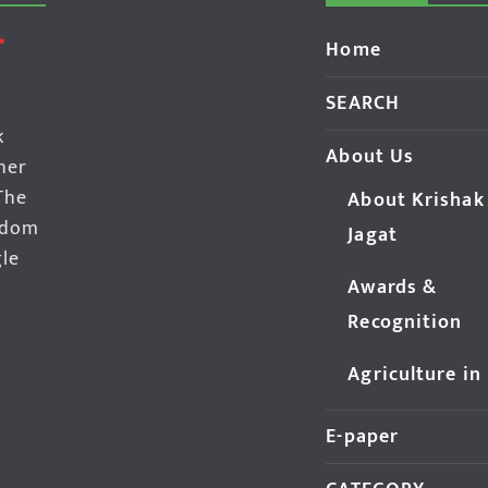
Home
SEARCH
k
About Us
her
The
About Krishak
edom
Jagat
gle
Awards &
Recognition
Agriculture in
E-paper