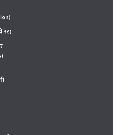
ion)
 रेट)
ार
s)
री