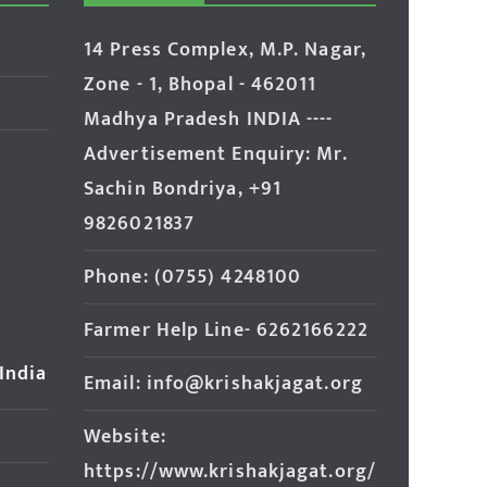
14 Press Complex, M.P. Nagar,
Zone - 1, Bhopal - 462011
Madhya Pradesh INDIA ----
Advertisement Enquiry: Mr.
Sachin Bondriya, +91
9826021837
Phone: (0755) 4248100
Farmer Help Line- 6262166222
 India
Email: info@krishakjagat.org
Website:
https://www.krishakjagat.org/