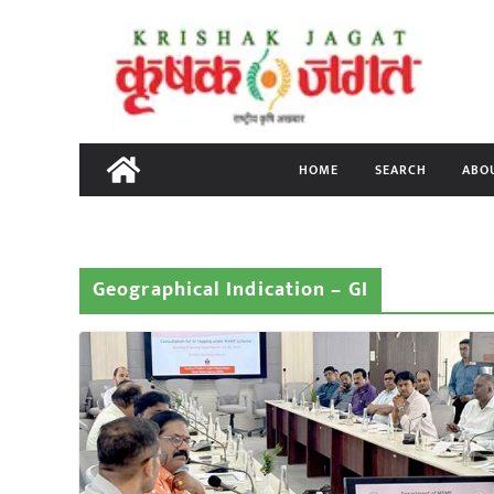
Skip
to
content
HOME
SEARCH
ABO
Geographical Indication – GI