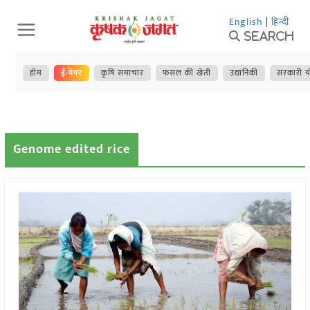
Skip
English
|
हिन्दी
to
Search
content
होम
ई-पेपर
कृषि समाचार
फसल की खेती
उद्यानिकी
सरकारी य
Genome edited rice