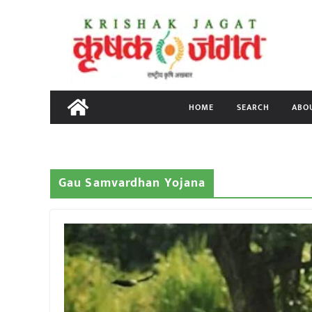
Skip
to
content
HOME
SEARCH
ABO
Gau Samvardhan Yojana