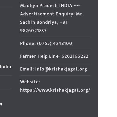
Madhya Pradesh INDIA ----
Advertisement Enquiry: Mr.
Sachin Bondriya, +91
9826021837
Phone: (0755) 4248100
Farmer Help Line- 6262166222
 India
Email: info@krishakjagat.org
Website:
https://www.krishakjagat.org/
ार