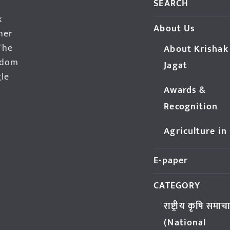
SEARCH
k
About Us
her
The
About Krishak
edom
Jagat
gle
Awards &
Recognition
Agriculture in
E-paper
CATEGORY
राष्ट्रीय कृषि समाच
(National