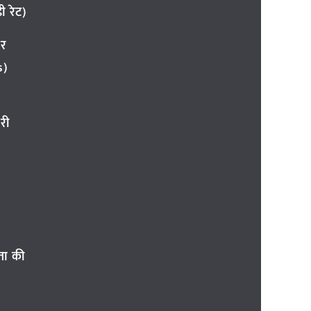
 रेट)
ार
s)
री
ता की