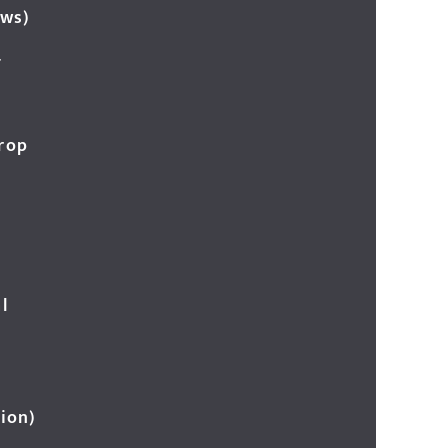
ews)
र
Crop
l
ion)