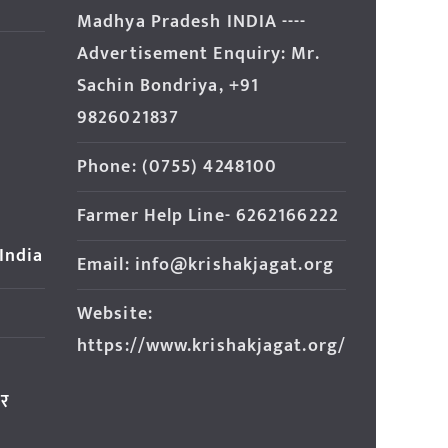
Madhya Pradesh INDIA ----
Advertisement Enquiry: Mr.
Sachin Bondriya, +91
9826021837
Phone: (0755) 4248100
Farmer Help Line- 6262166222
 India
Email: info@krishakjagat.org
Website:
https://www.krishakjagat.org/
ार