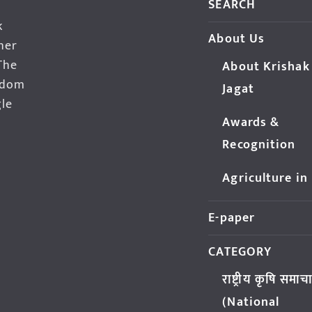
SEARCH
k
About Us
her
The
About Krishak
edom
Jagat
gle
Awards &
Recognition
Agriculture in
E-paper
CATEGORY
राष्ट्रीय कृषि समाच
(National