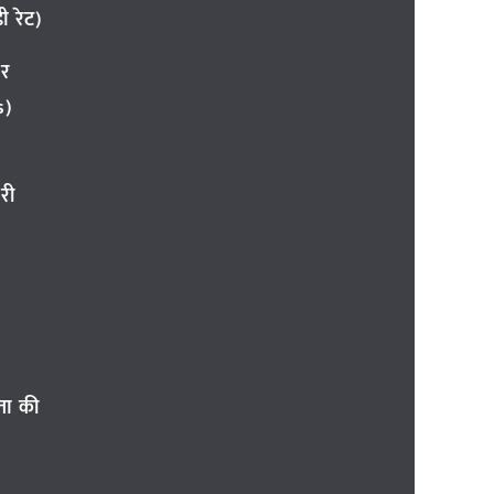
 रेट)
ार
s)
री
ता की