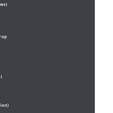
ews)
र
Crop
l
ion)