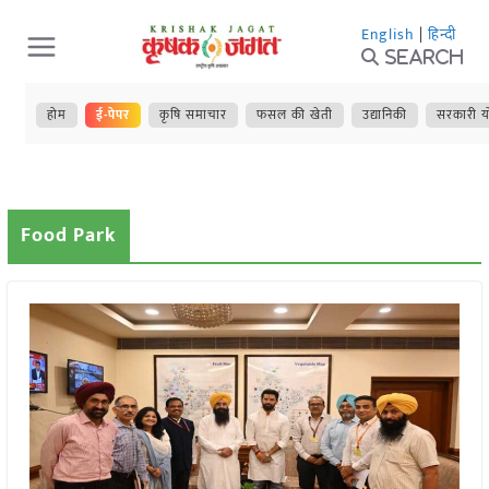
Skip
English
|
हिन्दी
to
Search
content
होम
ई-पेपर
कृषि समाचार
फसल की खेती
उद्यानिकी
सरकारी य
Food Park