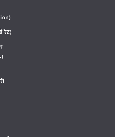
ion)
 रेट)
ार
s)
री