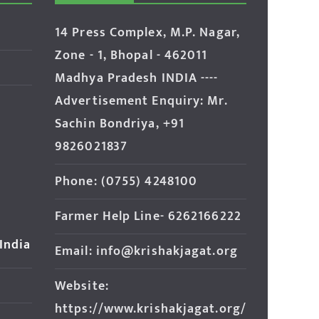
14 Press Complex, M.P. Nagar,
Zone - 1, Bhopal - 462011
Madhya Pradesh INDIA ----
Advertisement Enquiry: Mr.
Sachin Bondriya, +91
9826021837
Phone: (0755) 4248100
Farmer Help Line- 6262166222
 India
Email: info@krishakjagat.org
Website:
https://www.krishakjagat.org/