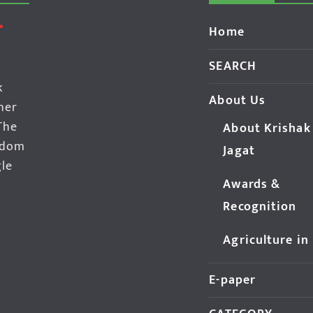
Home
SEARCH
k
About Us
her
The
About Krishak
edom
Jagat
gle
Awards &
Recognition
Agriculture in
E-paper