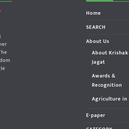
Home
SEARCH
k
About Us
her
The
About Krishak
edom
Jagat
gle
Awards &
Recognition
Agriculture in
E-paper