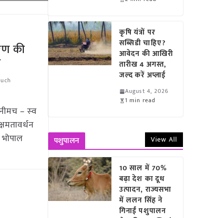
कृषि यंत्रों पर
सब्सिडी चाहिए?
करण की
आवेदन की आखिरी
च
तारीख 4 अगस्त,
जल्द करें अप्लाई
uch
August 4, 2026
1 min read
नीमच – स्‍व
्षमतावर्धन
ए भोपाल
View All
पशुपालन
10 साल में 70%
बढ़ा देश का दूध
उत्पादन, राज्यसभा
में ललन सिंह ने
गिनाईं पशुपालन