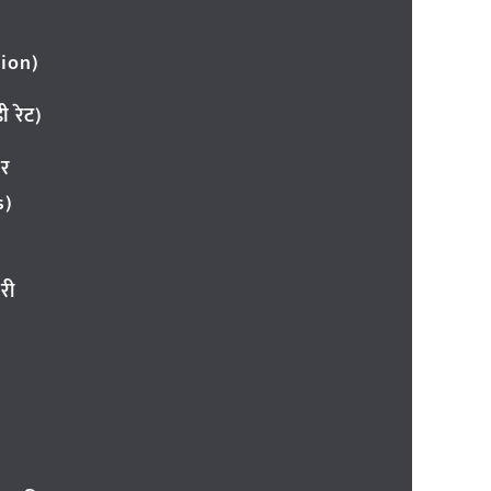
ion)
 रेट)
ार
s)
री