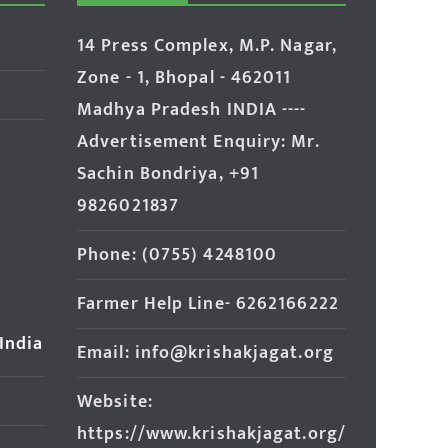
14 Press Complex, M.P. Nagar,
Zone - 1, Bhopal - 462011
Madhya Pradesh INDIA ----
Advertisement Enquiry: Mr.
Sachin Bondriya, +91
9826021837
Phone: (0755) 4248100
Farmer Help Line- 6262166222
 India
Email: info@krishakjagat.org
Website:
https://www.krishakjagat.org/