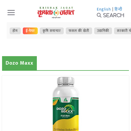
Skip
English
|
हिन्दी
to
Search
content
होम
ई-पेपर
कृषि समाचार
फसल की खेती
उद्यानिकी
सरकारी य
Dozo Maxx