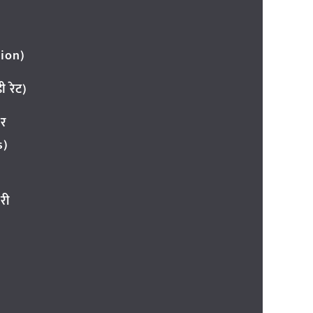
ion)
 रेट)
ार
s)
री