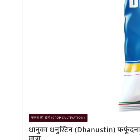
फसल की खेती (CROP CULTIVATION)
धानुका धनुस्टिन (Dhanustin) फफूंदन
मात्रा