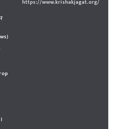
https://www.krishakjagat.org/
ार
ews)
र
Crop
l