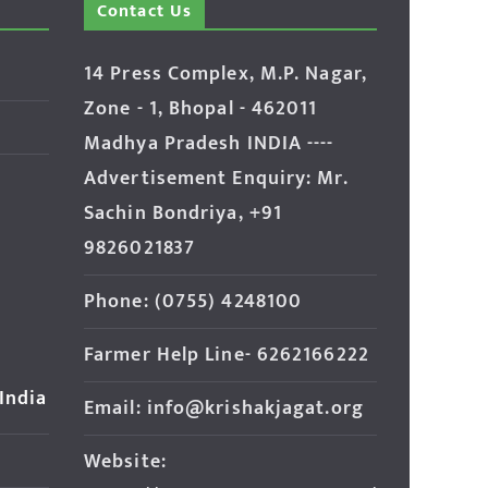
Contact Us
14 Press Complex, M.P. Nagar,
Zone - 1, Bhopal - 462011
Madhya Pradesh INDIA ----
Advertisement Enquiry: Mr.
Sachin Bondriya, +91
9826021837
Phone: (0755) 4248100
Farmer Help Line- 6262166222
 India
Email: info@krishakjagat.org
Website: