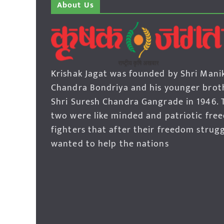
About Us
Krishak Jagat was founded by Shri Mani
Chandra Bondriya and his younger brot
Shri Suresh Chandra Gangrade in 1946. 
two were like minded and patriotic fre
fighters that after their freedom strug
wanted to help the nations