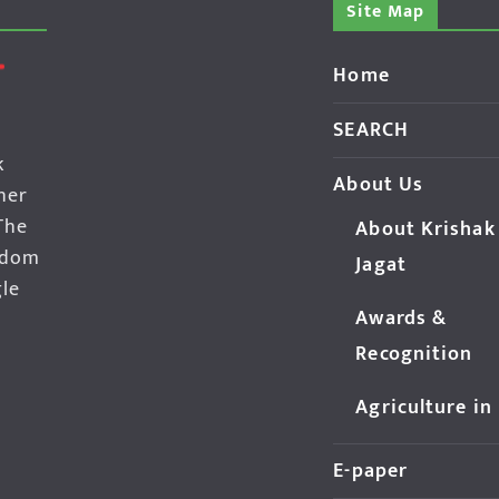
Site Map
Home
SEARCH
k
About Us
her
The
About Krishak
edom
Jagat
gle
Awards &
Recognition
Agriculture in
E-paper