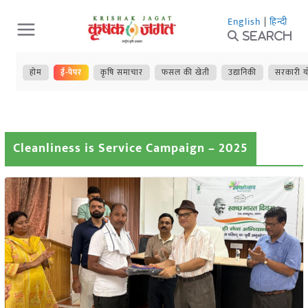
Skip
English
|
हिन्दी
to
Search
content
होम
ई-पेपर
कृषि समाचार
फसल की खेती
उद्यानिकी
सरकारी य
Cleanliness is Service Campaign – 2025