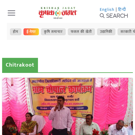
Skip
English
|
हिन्दी
to
Search
content
होम
ई-पेपर
कृषि समाचार
फसल की खेती
उद्यानिकी
सरकारी य
Chitrakoot