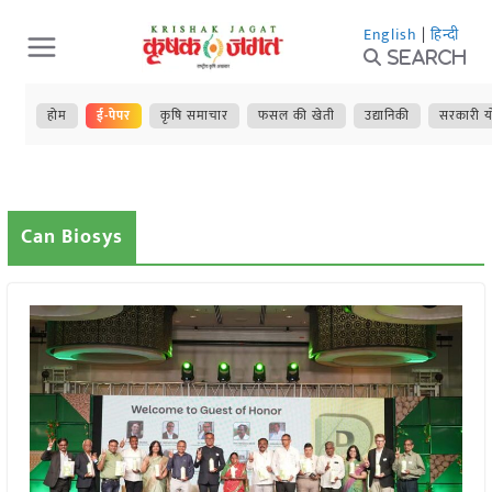
Skip
English
|
हिन्दी
to
Search
content
होम
ई-पेपर
कृषि समाचार
फसल की खेती
उद्यानिकी
सरकारी य
Can Biosys