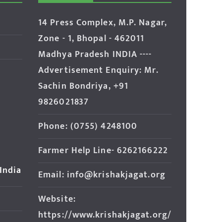
14 Press Complex, M.P. Nagar,
Zone - 1, Bhopal - 462011
Madhya Pradesh INDIA ----
Advertisement Enquiry: Mr.
Sachin Bondriya, +91
9826021837
Phone: (0755) 4248100
Farmer Help Line- 6262166222
 India
Email: info@krishakjagat.org
Website:
https://www.krishakjagat.org/