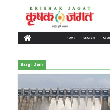
Skip
to
content
HOME
SEARCH
ABO
Bargi Dam