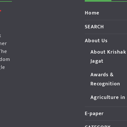
Home
SEARCH
k
About Us
her
The
About Krishak
edom
Jagat
gle
Awards &
Recognition
Agriculture in
E-paper