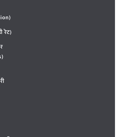
ion)
 रेट)
ार
s)
री