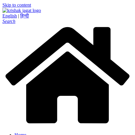
Skip to content
English
|
हिन्दी
Search
Home