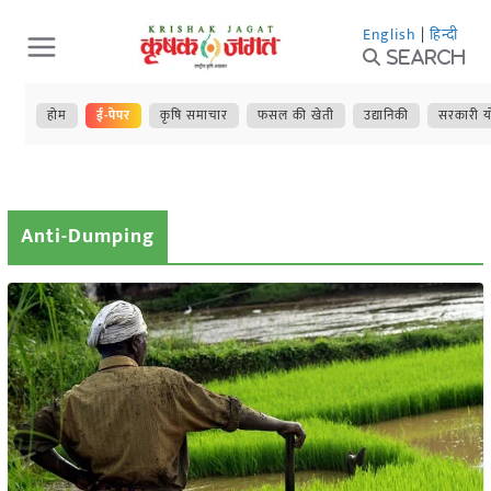
Skip
English
|
हिन्दी
to
Search
content
होम
ई-पेपर
कृषि समाचार
फसल की खेती
उद्यानिकी
सरकारी य
Anti-Dumping