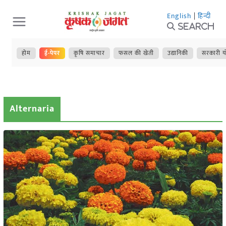
Skip
English
|
हिन्दी
to
Search
content
होम
ई-पेपर
कृषि समाचार
फसल की खेती
उद्यानिकी
सरकारी य
Alternaria