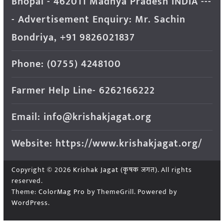
Bhopal - 462011 Madhya Pradesh INDIA ---
- Advertisement Enquiry: Mr. Sachin
Bondriya, +91 9826021837
Phone: (0755) 4248100
Farmer Help Line- 6262166222
Email: info@krishakjagat.org
Website: https://www.krishakjagat.org/
Copyright © 2026
Krishak Jagat (कृषक जगत)
. All rights
reserved.
Theme:
ColorMag Pro
by ThemeGrill. Powered by
WordPress
.