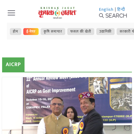
Skip
English
|
हिन्दी
to
Search
content
होम
ई-पेपर
कृषि समाचार
फसल की खेती
उद्यानिकी
सरकारी य
AICRP