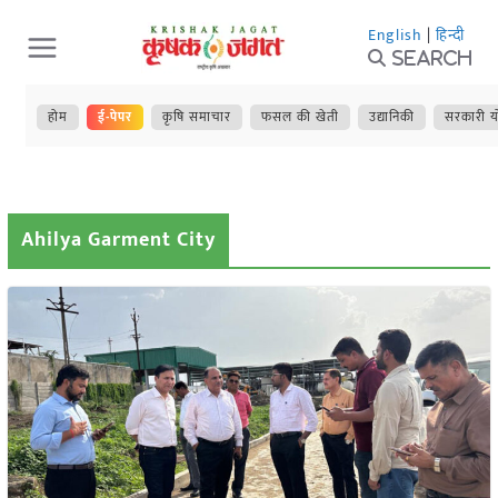
Skip
English
|
हिन्दी
to
Search
content
होम
ई-पेपर
कृषि समाचार
फसल की खेती
उद्यानिकी
सरकारी य
Ahilya Garment City