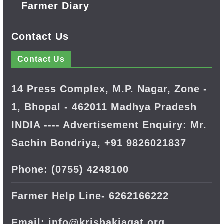
Farmer Diary
Contact Us
Contact Us
14 Press Complex, M.P. Nagar, Zone -
1, Bhopal - 462011 Madhya Pradesh
INDIA ---- Advertisement Enquiry: Mr.
Sachin Bondriya, +91 9826021837
Phone: (0755) 4248100
Farmer Help Line- 6262166222
Email: info@krishakjagat.org