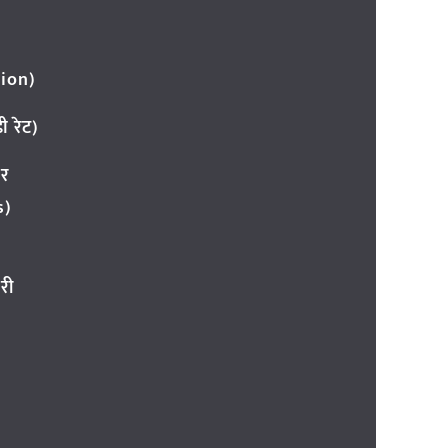
ion)
 रेट)
ार
s)
री