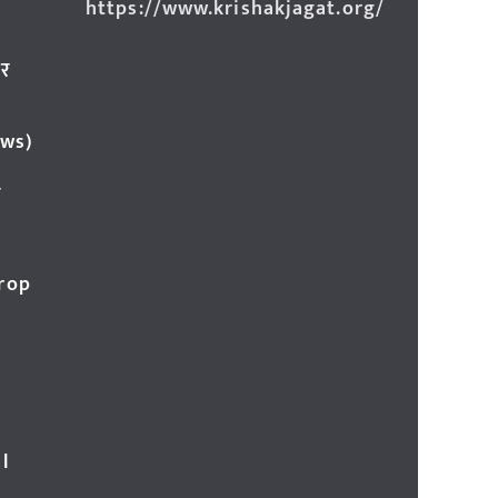
https://www.krishakjagat.org/
ार
ews)
र
Crop
l