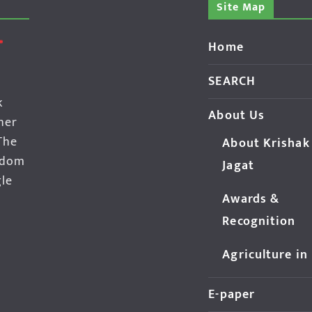
Site Map
Home
SEARCH
k
About Us
her
The
About Krishak
edom
Jagat
gle
Awards &
Recognition
Agriculture in
E-paper