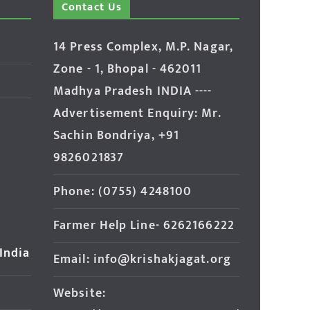
Contact Us
14 Press Complex, M.P. Nagar,
Zone - 1, Bhopal - 462011
Madhya Pradesh INDIA ----
Advertisement Enquiry: Mr.
Sachin Bondriya, +91
9826021837
Phone: (0755) 4248100
Farmer Help Line- 6262166222
 India
Email: info@krishakjagat.org
Website: