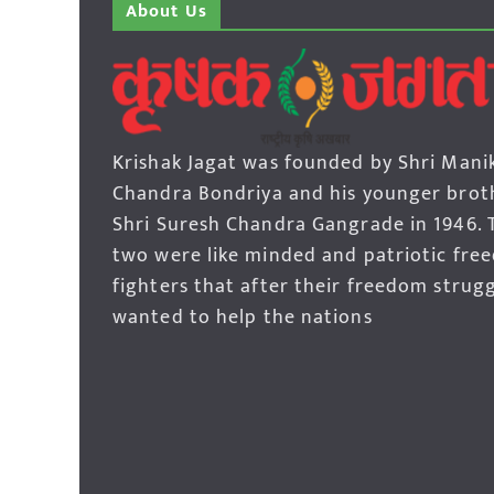
About Us
Krishak Jagat was founded by Shri Mani
Chandra Bondriya and his younger brot
Shri Suresh Chandra Gangrade in 1946. 
two were like minded and patriotic fre
fighters that after their freedom strug
wanted to help the nations