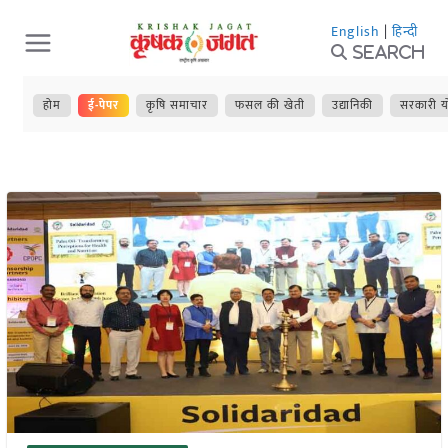
Skip
English
|
हिन्दी
to
Search
content
होम
ई-पेपर
कृषि समाचार
फसल की खेती
उद्यानिकी
सरकारी य