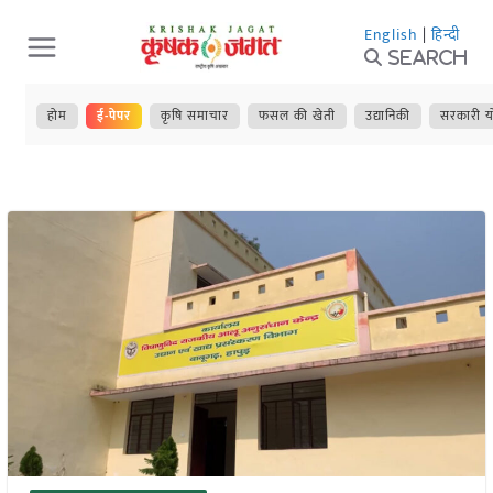
Skip
English
|
हिन्दी
to
Search
content
होम
ई-पेपर
कृषि समाचार
फसल की खेती
उद्यानिकी
सरकारी य