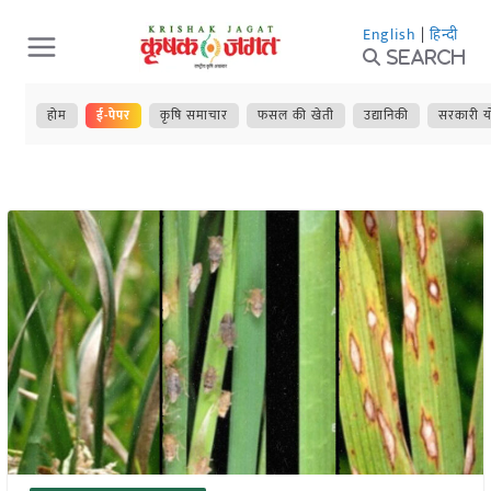
Skip
English
|
हिन्दी
to
Search
content
होम
ई-पेपर
कृषि समाचार
फसल की खेती
उद्यानिकी
सरकारी य