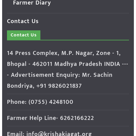
Farmer Diary
Contact Us
Contact Us
14 Press Complex, M.P. Nagar, Zone - 1,
Bhopal - 462011 Madhya Pradesh INDIA ---
- Advertisement Enquiry: Mr. Sachin
Bondriya, +91 9826021837
Phone: (0755) 4248100
Farmer Help Line- 6262166222
Email: info@krishakjagat.org