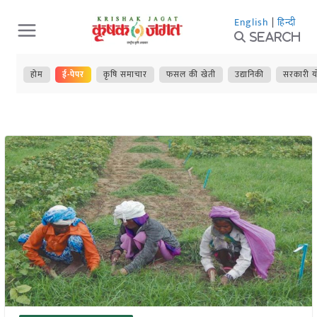
Skip
English
|
हिन्दी
to
Search
content
होम
ई-पेपर
कृषि समाचार
फसल की खेती
उद्यानिकी
सरकारी य