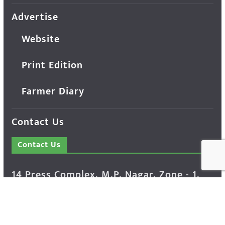
Advertise
Website
Print Edition
Farmer Diary
Contact Us
Contact Us
14 Press Complex, M.P. Nagar, Zone - 1,
Bhopal - 462011 Madhya Pradesh INDIA ---
- Advertisement Enquiry: Mr. Sachin