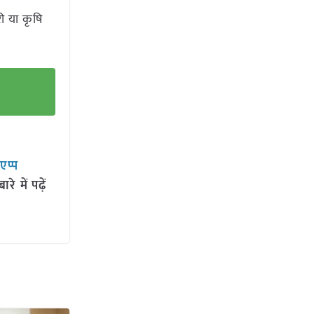
ी या कृषि
सएप्प
 में पढ़ें