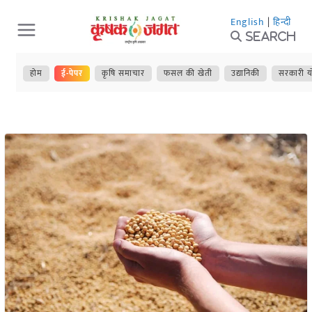
Skip
English
|
हिन्दी
to
Search
content
होम
ई-पेपर
कृषि समाचार
फसल की खेती
उद्यानिकी
सरकारी य