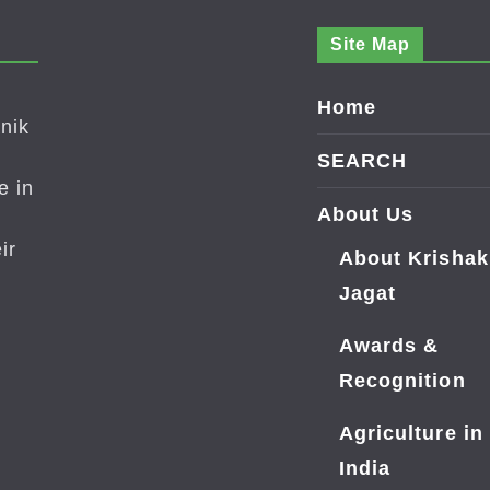
Site Map
Home
nik
SEARCH
e in
About Us
ir
About Krishak
Jagat
Awards &
Recognition
Agriculture in
India