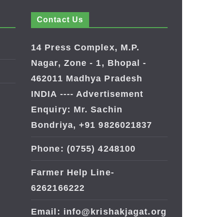
Contact Us
14 Press Complex, M.P.
Nagar, Zone - 1, Bhopal -
462011 Madhya Pradesh
INDIA ---- Advertisement
Enquiry: Mr. Sachin
Bondriya, +91 9826021837
Phone: (0755) 4248100
Farmer Help Line-
6262166222
Email: info@krishakjagat.org