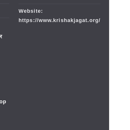
Website:
https://www.krishakjagat.org/
ार
rop