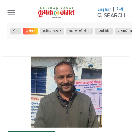
Skip
English
|
हिन्दी
to
Search
content
होम
ई-पेपर
कृषि समाचार
फसल की खेती
उद्यानिकी
सरकारी य