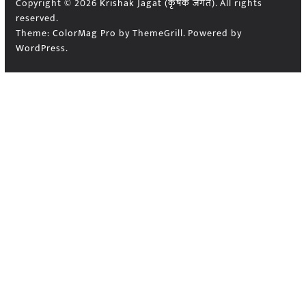
Copyright © 2026
Krishak Jagat (कृषक जगत)
. All rights
reserved.
Theme:
ColorMag Pro
by ThemeGrill. Powered by
WordPress
.