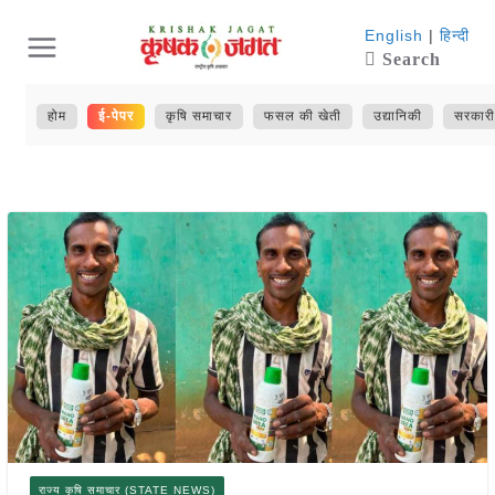
Skip
English
|
हिन्दी
Search
to
content
होम
ई-पेपर
कृषि समाचार
फसल की खेती
उद्यानिकी
सरकारी
राज्य कृषि समाचार (STATE NEWS)