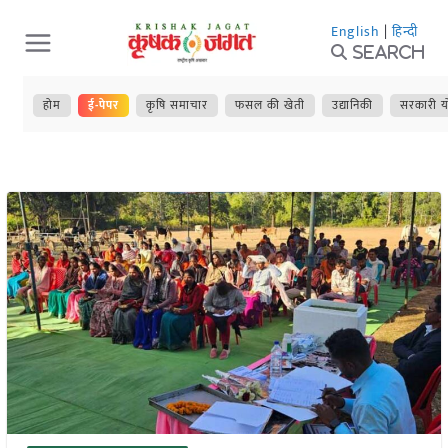
Skip
English
|
हिन्दी
to
Search
content
होम
ई-पेपर
कृषि समाचार
फसल की खेती
उद्यानिकी
सरकारी य