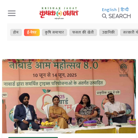
Skip
English
|
हिन्दी
to
Search
content
होम
ई-पेपर
कृषि समाचार
फसल की खेती
उद्यानिकी
सरकारी य