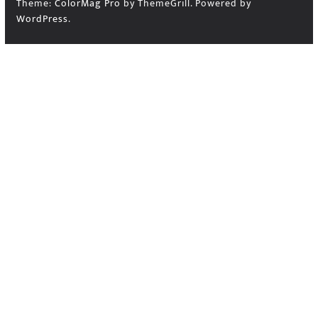
Theme:
ColorMag Pro
by ThemeGrill. Powered by
WordPress
.