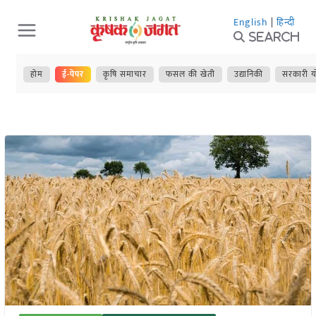
Skip
English
|
हिन्दी
to
Search
content
होम
ई-पेपर
कृषि समाचार
फसल की खेती
उद्यानिकी
सरकारी य