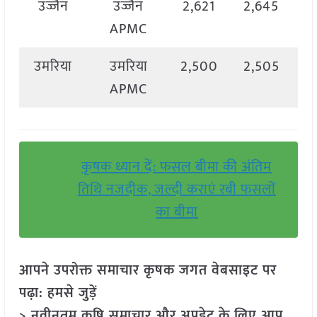
उज्जैन
उज्जैन
2,621
2,645
2
APMC
उमरिया
उमरिया
2,500
2,505
2
APMC
कृषक ध्यान दें: फसल बीमा की अंतिम
तिथि नजदीक, जल्दी कराएं रबी फसलों
का बीमा
आपने उपरोक्त समाचार कृषक जगत वेबसाइट पर
पढ़ा: हमसे जुड़ें
> नवीनतम कृषि समाचार और अपडेट के लिए आप