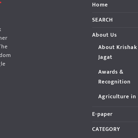
Home
SEARCH
k
About Us
her
The
About Krishak
edom
Jagat
gle
Awards &
Recognition
Agriculture in
E-paper
CATEGORY