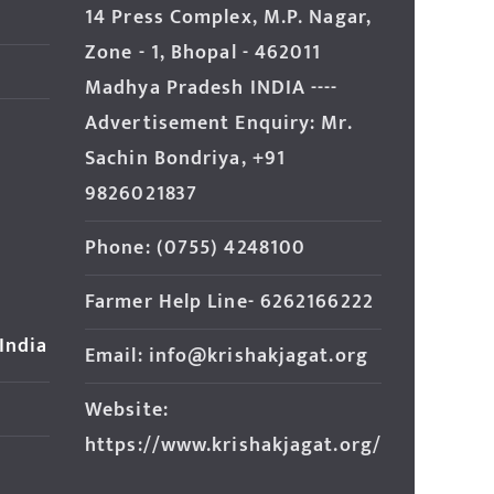
14 Press Complex, M.P. Nagar,
Zone - 1, Bhopal - 462011
Madhya Pradesh INDIA ----
Advertisement Enquiry: Mr.
Sachin Bondriya, +91
9826021837
Phone: (0755) 4248100
Farmer Help Line- 6262166222
 India
Email: info@krishakjagat.org
Website:
https://www.krishakjagat.org/