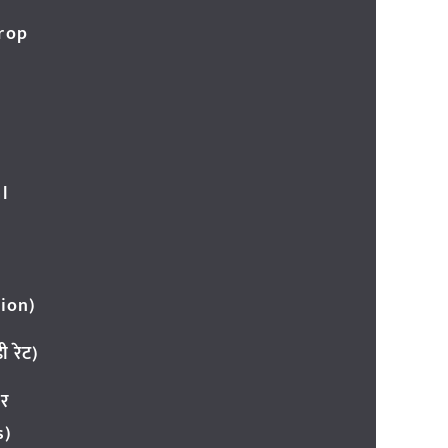
Crop
l
ion)
 रेट)
ार
s)