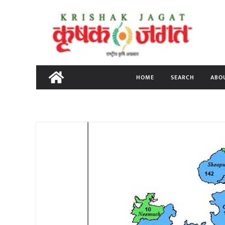
Skip
to
content
HOME
SEARCH
ABO