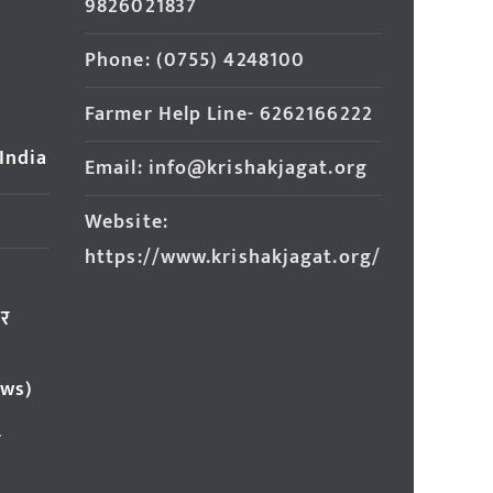
9826021837
Phone: (0755) 4248100
Farmer Help Line- 6262166222
 India
Email: info@krishakjagat.org
Website:
https://www.krishakjagat.org/
ार
ews)
र