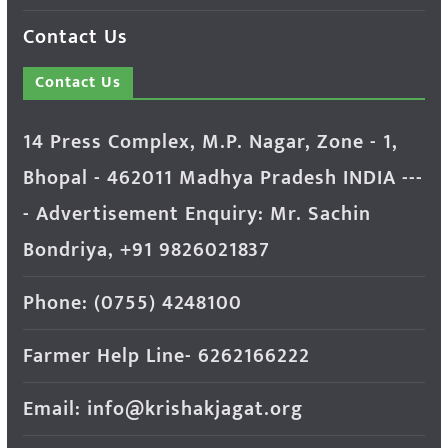
Contact Us
Contact Us
14 Press Complex, M.P. Nagar, Zone - 1,
Bhopal - 462011 Madhya Pradesh INDIA ---
- Advertisement Enquiry: Mr. Sachin
Bondriya, +91 9826021837
Phone: (0755) 4248100
Farmer Help Line- 6262166222
Email: info@krishakjagat.org