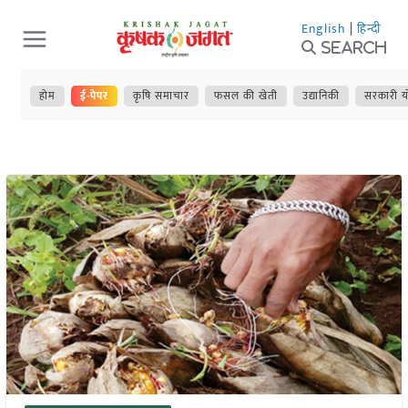
Skip
English
|
हिन्दी
to
Search
content
होम
ई-पेपर
कृषि समाचार
फसल की खेती
उद्यानिकी
सरकारी य