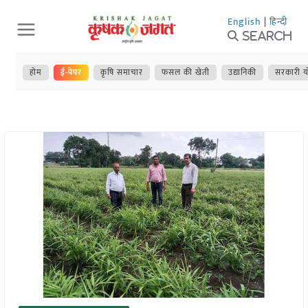
Skip
English
|
हिन्दी
to
Search
content
होम
ई-पेपर
कृषि समाचार
फसल की खेती
उद्यानिकी
सरकारी य