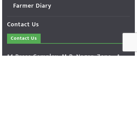
Farmer Diary
Contact Us
Contact Us
14 Press Complex, M.P. Nagar, Zone - 1,
Bhopal - 462011 Madhya Pradesh INDIA ---
- Advertisement Enquiry: Mr. Sachin
Bondriya, +91 9826021837
Phone: (0755) 4248100
Farmer Help Line- 6262166222