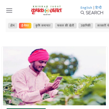
Skip
English
|
हिन्दी
to
Search
content
होम
ई-पेपर
कृषि समाचार
फसल की खेती
उद्यानिकी
सरकारी य