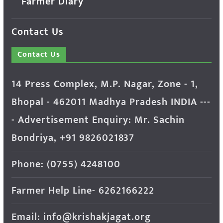
Farmer Diary
Contact Us
Contact Us
14 Press Complex, M.P. Nagar, Zone - 1,
Bhopal - 462011 Madhya Pradesh INDIA ---
- Advertisement Enquiry: Mr. Sachin
Bondriya, +91 9826021837
Phone: (0755) 4248100
Farmer Help Line- 6262166222
Email: info@krishakjagat.org