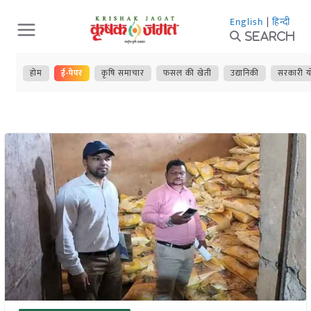
Skip
English
|
हिन्दी
to
Search
content
होम
ई-पेपर
कृषि समाचार
फसल की खेती
उद्यानिकी
सरकारी य