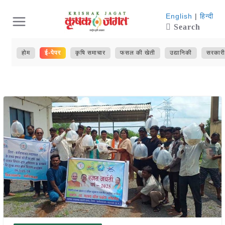
Skip
English
|
हिन्दी
Search
to
content
होम
ई-पेपर
कृषि समाचार
फसल की खेती
उद्यानिकी
सरकारी