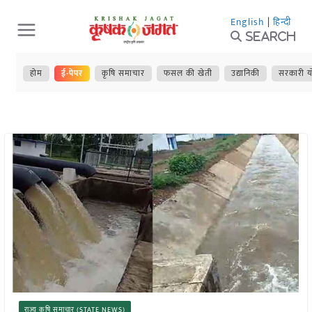
Skip
English
|
हिन्दी
to
Search
content
होम
ई-पेपर
कृषि समाचार
फसल की खेती
उद्यानिकी
सरकारी य
राज्य कृषि समाचार (STATE NEWS)