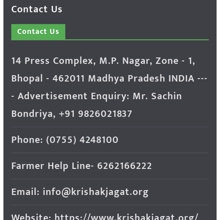
Contact Us
Contact Us
14 Press Complex, M.P. Nagar, Zone - 1,
Bhopal - 462011 Madhya Pradesh INDIA ---
- Advertisement Enquiry: Mr. Sachin
Bondriya, +91 9826021837
Phone: (0755) 4248100
Farmer Help Line- 6262166222
Email: info@krishakjagat.org
Website: https://www.krishakjagat.org/