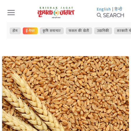
Skip
English
|
हिन्दी
to
Search
content
होम
ई-पेपर
कृषि समाचार
फसल की खेती
उद्यानिकी
सरकारी य