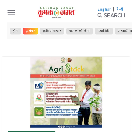
Skip
English
|
हिन्दी
to
Search
content
होम
ई-पेपर
कृषि समाचार
फसल की खेती
उद्यानिकी
सरकारी य