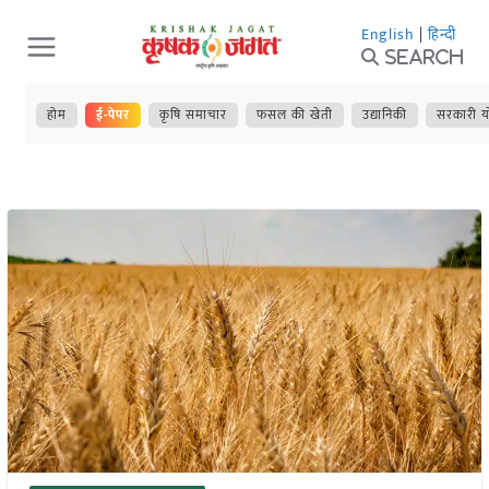
Skip
English
|
हिन्दी
to
Search
content
होम
ई-पेपर
कृषि समाचार
फसल की खेती
उद्यानिकी
सरकारी य