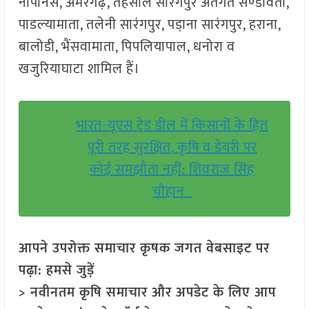
नापानस, अमरगढ़, तहसील सारंगपुर अंतर्गत सण्‍डावता,
पाडल्‍यामाता, तलेनी सारंगपुर, पडा़ना सारंगपुर, हराना,
बालोडी, भैंसवामाता, पिपलियापाल, धनोरा व
खजुरियाघाटा शामिल हैं।
भारत-यूएस ट्रेड डील में किसानों के हित
पूरी तरह सुरक्षित, कृषि व डेयरी पर
कोई समझौता नहीं: शिवराज सिंह
चौहान
आपने उपरोक्त समाचार कृषक जगत वेबसाइट पर
पढ़ा: हमसे जुड़ें
> नवीनतम कृषि समाचार और अपडेट के लिए आप