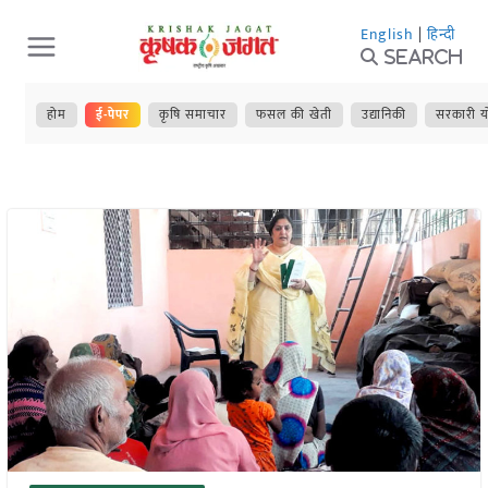
Skip
English
|
हिन्दी
to
Search
content
होम
ई-पेपर
कृषि समाचार
फसल की खेती
उद्यानिकी
सरकारी य