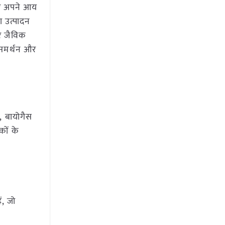
ाएं अपने आय
ा उत्पादन
र जैविक
त समर्थन और
, बायोगैस
कों के
ं, जो