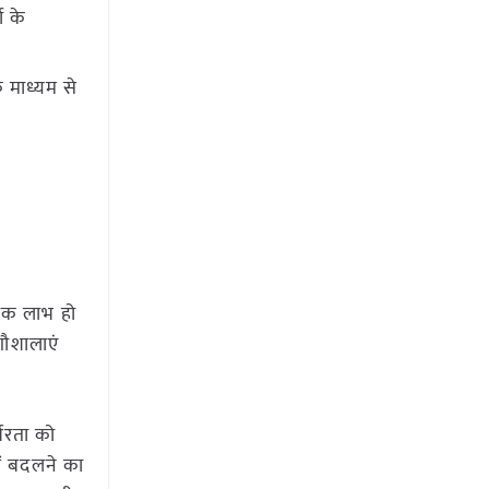
ा के
 माध्यम से
ापक लाभ हो
गौशालाएं
भरता को
ें बदलने का