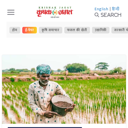
Skip
English
|
हिन्दी
to
Search
content
होम
ई-पेपर
कृषि समाचार
फसल की खेती
उद्यानिकी
सरकारी य