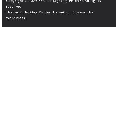
Copyright © 2026
Krishak Jagat (कृषक जगत)
. All rights
reserved.
Theme:
ColorMag Pro
by ThemeGrill. Powered by
WordPress
.