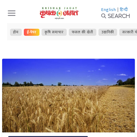
Skip
English
|
हिन्दी
to
Search
content
होम
ई-पेपर
कृषि समाचार
फसल की खेती
उद्यानिकी
सरकारी य