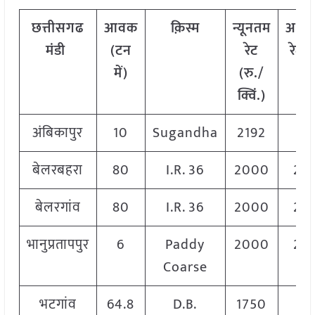
छत्तीसगढ
आवक
क़िस्म
न्यूनतम
अधि
मंडी
(टन
रेट
रेट (
में)
(रु./
क्वि
क्विं.)
अंबिकापुर
10
Sugandha
2192
21
बेलरबहरा
80
I.R. 36
2000
20
बेलरगांव
80
I.R. 36
2000
20
भानुप्रतापपुर
6
Paddy
2000
20
Coarse
भटगांव
64.8
D.B.
1750
17