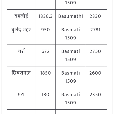
1509
बहजोई
1338.3
Basumathi
2330
2
बुलंद शहर
950
Basmati
2781
1509
चर्रा
672
Basmati
2750
2
1509
छिबरामऊ
1850
Basmati
2600
2
1509
एटा
180
Basmati
2350
2
1509