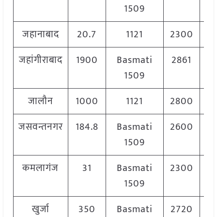
1509
जहानाबाद
20.7
1121
2300
2
जहांगीराबाद
1900
Basmati
2861
1509
जालौन
1000
1121
2800
3
जसवन्तनगर
184.8
Basmati
2600
2
1509
कमलागंज
31
Basmati
2300
2
1509
खुर्जा
350
Basmati
2720
2