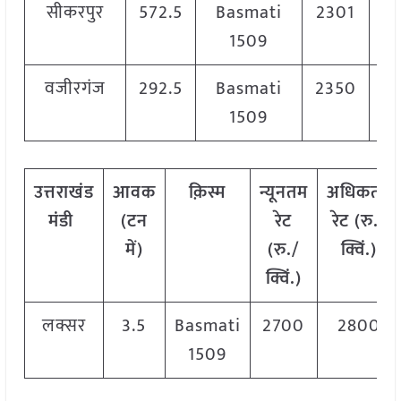
सीकरपुर
572.5
Basmati
2301
1509
वजीरगंज
292.5
Basmati
2350
2
1509
उत्तराखंड
आवक
क़िस्म
न्यूनतम
अधिकतम
मंडी
(टन
रेट
रेट (रु./
में)
(रु./
क्विं.)
क्विं.)
लक्सर
3.5
Basmati
2700
2800
1509