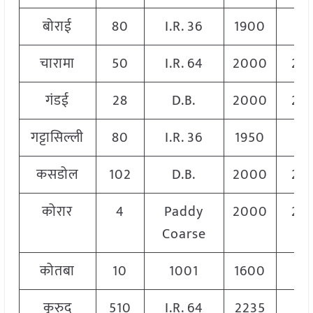
बोराई
80
I.R. 36
1900
19
चारामा
50
I.R. 64
2000
20
गंडई
28
D.B.
2000
20
गट्टासिल्ली
80
I.R. 36
1950
19
कसडोल
102
D.B.
2000
20
कोरार
4
Paddy
2000
20
Coarse
कोतबा
10
1001
1600
16
कुरुद
510
I.R. 64
2235
22