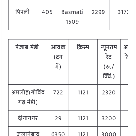
पिपली
405
Basmati
2299
3172
1509
पंजाब मंडी
आवक
क़िस्म
न्यूनतम
अधि
(टन
रेट
रेट (
में)
(रु./
क्वि
क्विं.)
अमलोह(गोविंद
722
1121
2320
23
गढ़ मंडी)
दीनानगर
29
1121
3200
36
जलानेबाद
6350
1121
3000
37