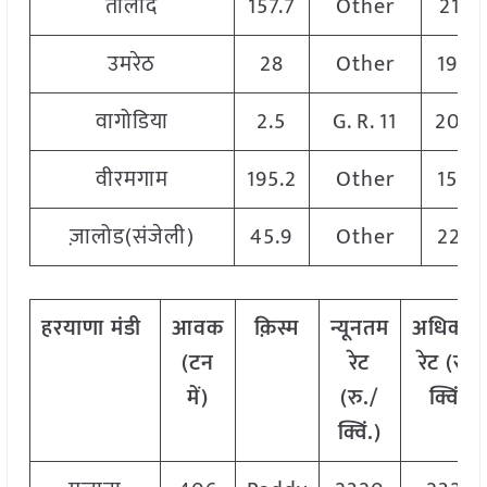
तालोद
157.7
Other
2170
उमरेठ
28
Other
1900
वागोडिया
2.5
G. R. 11
200
वीरमगाम
195.2
Other
1500
ज़ालोड(संजेली)
45.9
Other
2250
हरयाणा मंडी
आवक
क़िस्म
न्यूनतम
अधिकत
(टन
रेट
रेट (रु./
में)
(रु./
क्विं.)
क्विं.)