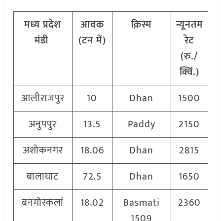
मध्य प्रदेश
आवक
क़िस्म
न्यूनतम
अ
मंडी
(टन में)
रेट
र
(रु./
क्विं.)
आलीराजपुर
10
Dhan
1500
अनुपपुर
13.5
Paddy
2150
अशोकनगर
18.06
Dhan
2815
बालाघाट
72.5
Dhan
1650
बनमोरकलां
18.02
Basmati
2360
1509