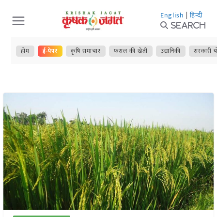
Skip
English
|
हिन्दी
to
Search
content
होम
ई-पेपर
कृषि समाचार
फसल की खेती
उद्यानिकी
सरकारी य