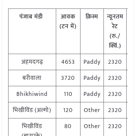
पंजाब मंडी
आवक
क़िस्म
न्यूनतम
अ
(टन में)
रेट
रे
(रु./
क्विं.)
अहमदगढ़
4653
Paddy
2320
बरीवाला
3720
Paddy
2320
Bhikhiwind
110
Paddy
2320
भिखीविंड (अल्गो)
120
Other
2320
भिखीविंड
80
Other
2320