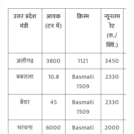
उत्तर प्रदेश
आवक
क़िस्म
न्यूनतम
अध
मंडी
(टन में)
रेट
रे
(रु./
क
क्विं.)
अलीगढ
3800
1121
3450
3
बबराला
10.8
Basmati
2330
2
1509
बेवर
45
Basmati
2330
2
1509
भरथना
6000
Basmati
2000
2