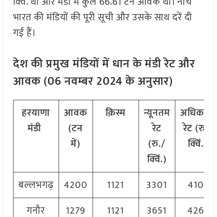
क्विं. था और मंडी में कुल 66.61 टन आवक थी। नीचे
भारत की मंडियों की पूरी सूची और उसके साथ दरें दी
गई हैं।
देश की प्रमुख मंडियों में धान के मंडी रेट और
आवक (
06
नवम्बर
2024
के अनुसार)
हरयाणा
आवक
क़िस्म
न्यूनतम
अधिकतम
मंडी
(टन
रेट
रेट (रु./
में)
(रु./
क्विं.)
क्विं.)
बल्लभगढ़
4200
1121
3301
4101
गनौर
1279
1121
3651
4261