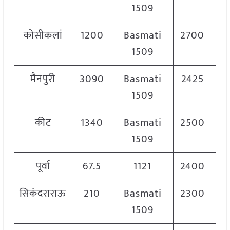
1509
कोसीकलां
1200
Basmati
2700
2
1509
मैनपुरी
3090
Basmati
2425
2
1509
कीट
1340
Basmati
2500
3
1509
पूर्वा
67.5
1121
2400
2
सिकंदराराऊ
210
Basmati
2300
2
1509