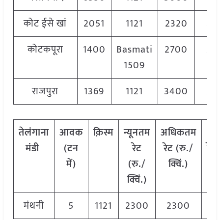
कोट ईसे खां
2051
1121
2320
23
कोटकपूरा
1400
Basmati
2700
33
1509
राजपुरा
1369
1121
3400
37
तेलंगाना
आवक
क़िस्म
न्यूनतम
अधिकतम
म
मंडी
(टन
रेट
रेट (रु./
रेट
में)
(रु./
क्विं.)
क्व
क्विं.)
मंथनी
5
1121
2300
2300
2