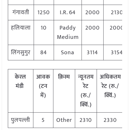
गंगावती
1250
I.R. 64
2000
2130
हलियाला
10
Paddy
2000
2000
Medium
लिंगसुगुर
84
Sona
3114
3154
केरल
आवक
क़िस्म
न्यूनतम
अधिकतम
मंडी
(टन
रेट
रेट (रु./
र
में)
(रु./
क्विं.)
क्विं.)
पुलपल्ली
5
Other
2310
2330