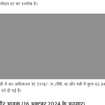
र मोडल दर का उल्लेख है।
ंडी में था। अधिकतम रेट 3518/- रु./क्विं. था और मंडी में कुल 6
रें दी गई हैं।
ेट और आवक (
16
अक्टूबर
2024
के अनुसार)