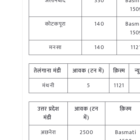
जलानेबाद
330
Basm
150
कोटकपूरा
140
Basm
150
मनसा
140
112
तेलंगाना मंडी
आवक (टन में)
क़िस्म
न्
मंथनी
5
1121
उत्तर प्रदेश
आवक (टन
क़िस्म
मंडी
में)
अछनेरा
2500
Basmati