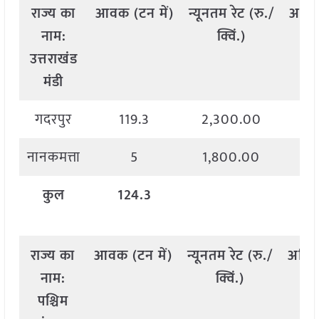
राज्य
का
आवक
(
टन
में
)
न्यूनतम
रेट
(
रु
./
अधि
नाम
:
क्विं
.)
उत्तराखंड
मंडी
गदरपुर
119.3
2,300.00
2
नानकमत्ता
5
1,800.00
2
कुल
124.3
राज्य
का
आवक
(
टन
में
)
न्यूनतम
रेट
(
रु
./
अधि
नाम
:
क्विं
.)
पश्चिम