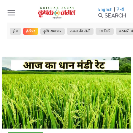
Skip
English
|
हिन्दी
to
Search
content
होम
ई-पेपर
कृषि समाचार
फसल की खेती
उद्यानिकी
सरकारी य