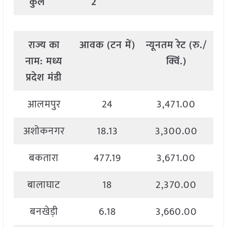
कुल
2
राज्य
का
आवक
(
टन
में
)
न्यूनतम
रेट
(
रु
./
अ
नाम
:
मध्य
क्विं
.)
प्रदेश मंडी
आलमपुर
24
3,471.00
अशोकनगर
18.13
3,300.00
बकतारा
477.19
3,671.00
बालाघाट
18
2,370.00
बनखेड़ी
6.18
3,660.00