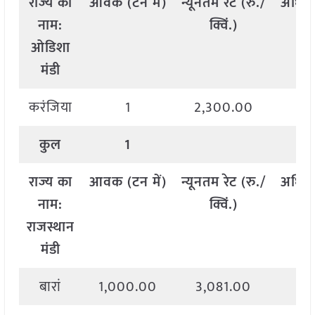
राज्य
का
आवक
(
टन
में
)
न्यूनतम
रेट
(
रु
./
अधिक
नाम
:
क्विं
.)
ओडिशा
मंडी
करंजिया
1
2,300.00
2,
कुल
1
राज्य
का
आवक
(
टन
में
)
न्यूनतम
रेट
(
रु
./
अधिक
नाम
:
क्विं
.)
राजस्थान
मंडी
बारां
1,000.00
3,081.00
3