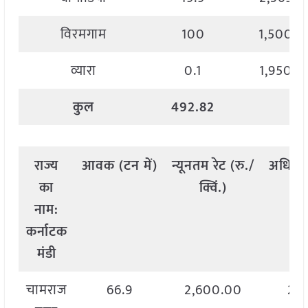
विरमगाम
100
1,500.0
व्यारा
0.1
1,950.0
कुल
492.82
राज्य
आवक
(
टन
में
)
न्यूनतम
रेट
(
रु
./
अधिक
का
क्विं
.)
क
नाम
:
कर्नाटक
मंडी
चामराज
66.9
2,600.00
2,